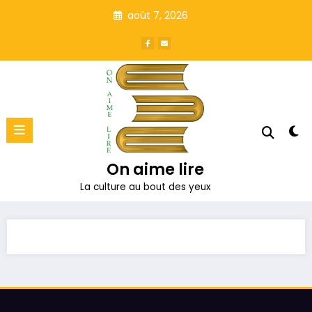
Aller
août 7, 2026
au
contenu
On aime lire
La culture au bout des yeux