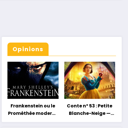
Opinions
Frankenstein ou le
Conte nº 53 : Petite
Prométhée moderne
Blanche-Neige —
— La grossesse au
Petit conte, grand