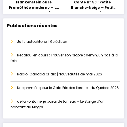
Frankenstein ou le
Conte nº 53 : Petite
Prométhée moderne — La
Blanche-Neige — Petit
grossesse au masculin ou
conte, grand héritage
le paradis perdu
Publications récentes
Je lis autochtone! | 6e édition
Recalcul en cours : Trouver son propre chemin, un pas à la
fois
Radio-Canada OHdio | Nouveautés de mai 2026
Une première pour le Gala Prix des libraires du Québec 2026
de la Fontaine, je boirai de ton eau – Le Songe d’un
habitant du Mogol