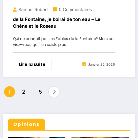
Samuël Robert
0 Commentaires
de la Fontaine, je boirai de ton eau – Le
Chêne et le Roseau
Qui ne connaît pas les Fables de la Fontaine? Mais sa
viez-vous qu’il en existe plus…
Lire la suite
Janvier 25, 2026
Pagination
1
2
5
…
des
publications
Opinions