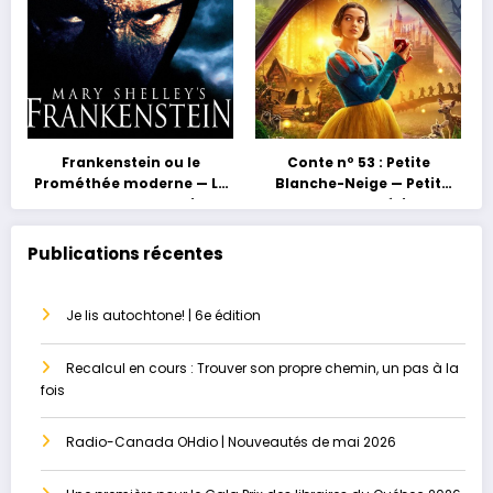
Frankenstein ou le
Conte nº 53 : Petite
Prométhée moderne — La
Blanche-Neige — Petit
grossesse au masculin ou
conte, grand héritage
le paradis perdu
Publications récentes
Je lis autochtone! | 6e édition
Recalcul en cours : Trouver son propre chemin, un pas à la
fois
Radio-Canada OHdio | Nouveautés de mai 2026