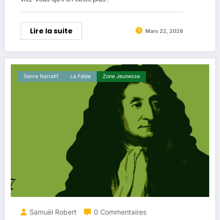
Lire la suite
Mars 22, 2026
Genre Narratif
La ​fable
Zone Jeunesse
Samuël Robert
0 Commentaires