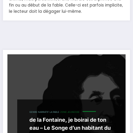
fin ou au début de la fable. Celle-ci est parfois implicite,
le lecteur doit la dégager lui-même.
GENRE NARRATIF
LA ​FABLE
ZONE JEUNESSE
de la Fontaine, je boirai de ton
eau – Le Songe d’un habitant du