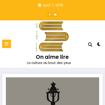
Aller
août 7, 2026
au
contenu
On aime lire
La culture au bout des yeux