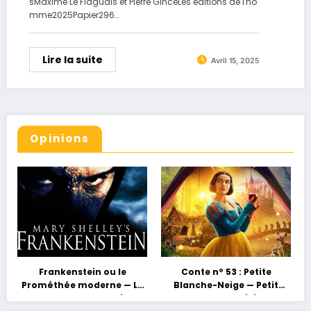
sMaxime Le Flaguais et Pierre GinceLes éditions de l'ho
mme2025Papier296…
Lire la suite
Avril 15, 2025
Opinions
Frankenstein ou le
Conte nº 53 : Petite
Prométhée moderne — La
Blanche-Neige — Petit
grossesse au masculin ou
conte, grand héritage