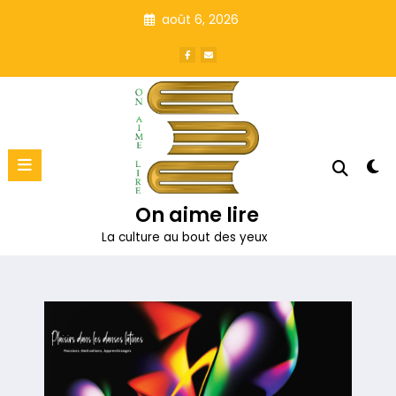
Aller
août 6, 2026
au
contenu
On aime lire
La culture au bout des yeux