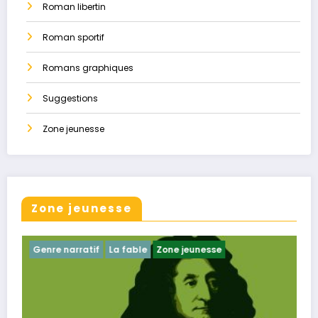
Roman libertin
Roman sportif
Romans graphiques
Suggestions
Zone jeunesse
Zone jeunesse
rratif
La ​fable
Zone jeunesse
Genre narratif