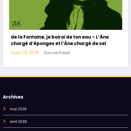
ntaine, je boirai de ton eau – L’Âne
de la Fontain
d’éponges et l’Âne chargé de sel
Monseigneur
 2026
mars 8, 2026
Samuël Robert
Archives
mai 2026
avril 2026