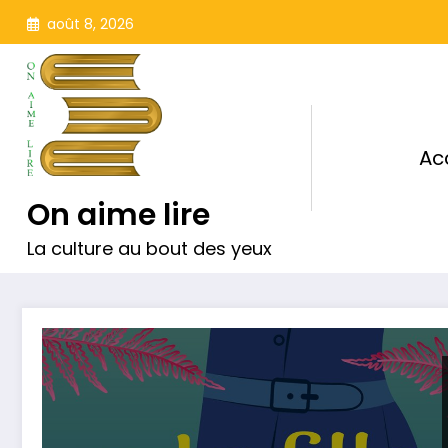
Aller
août 8, 2026
au
contenu
Ac
On aime lire
La culture au bout des yeux