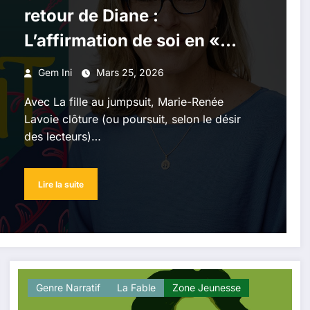
retour de Diane :
L’affirmation de soi en «
jumpsuit »
Gem Ini
Mars 25, 2026
Avec La fille au jumpsuit, Marie-Renée
Lavoie clôture (ou poursuit, selon le désir
des lecteurs)…
Lire la suite
Genre Narratif
La ​fable
Zone Jeunesse