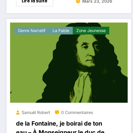
Lire la suite
Mars 23, 2026
Genre Narratif
La ​fable
Zone Jeunesse
Samuël Robert
0 Commentaires
de la Fontaine, je boirai de ton
eau – À Monseigneur le duc de