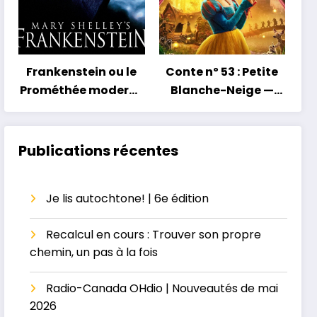
Frankenstein ou le
Conte nº 53 : Petite
Prométhée moderne
Blanche-Neige —
— La grossesse au
Petit conte, grand
masculin ou le
héritage
paradis perdu
Publications récentes
Je lis autochtone! | 6e édition
Recalcul en cours : Trouver son propre
chemin, un pas à la fois
Radio-Canada OHdio | Nouveautés de mai
2026