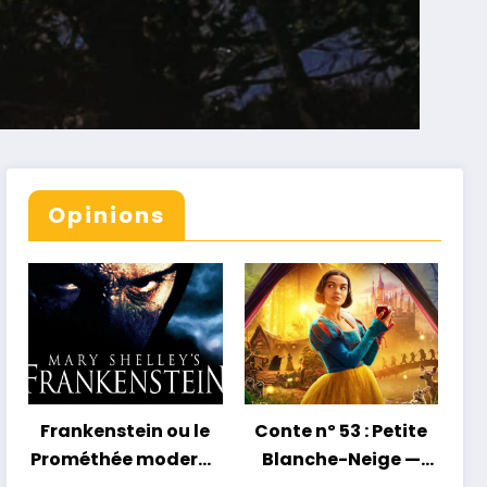
Opinions
Frankenstein ou le
Conte nº 53 : Petite
Prométhée moderne
Blanche-Neige —