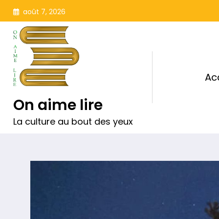
Aller
août 7, 2026
au
contenu
Ac
On aime lire
La culture au bout des yeux