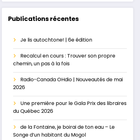
— La grossesse au
Petit conte, grand
masculin ou le
héritage
paradis perdu
Publications récentes
Je lis autochtone! | 6e édition
Recalcul en cours : Trouver son propre
chemin, un pas à la fois
Radio-Canada OHdio | Nouveautés de mai
2026
Une première pour le Gala Prix des libraires
du Québec 2026
de la Fontaine, je boirai de ton eau – Le
Songe d’un habitant du Mogol