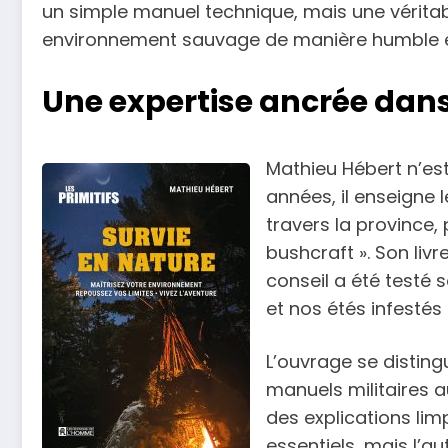
un simple manuel technique, mais une véritab
environnement sauvage de manière humble et
Une expertise ancrée dans 
Mathieu Hébert n’est
années, il enseigne
travers la province,
bushcraft ». Son livr
conseil a été testé 
et nos étés infestés
L’ouvrage se disting
manuels militaires a
des explications lim
essentiels, mais l’