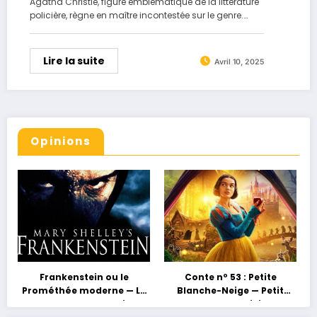
Agatha Christie, figure emblématique de la littérature
policière, règne en maître incontestée sur le genre.…
Lire la suite
Avril 10, 2025
Opinions
Frankenstein ou le
Conte nº 53 : Petite
Prométhée moderne — La
Blanche-Neige — Petit
grossesse au masculin ou
conte, grand héritage