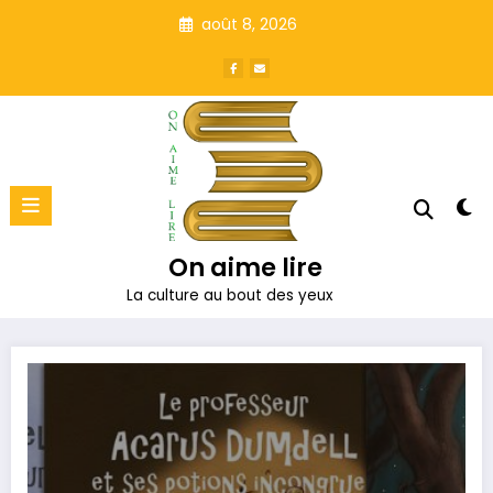
Aller
août 8, 2026
au
contenu
On aime lire
La culture au bout des yeux