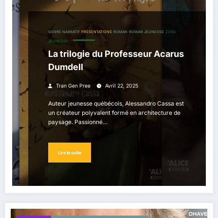
GENRE NARRATIF
PRÉSENTATIONS
ROMAN
ROMAN JEUNESSE
ZONE
JEUNESSE
La trilogie du Professeur Acarus
Dumdell
Tran Gen Pree
Avril 22, 2025
Auteur jeunesse québécois, Alessandro Cassa est
un créateur polyvalent formé en architecture de
paysage. Passionné…
Lire la suite