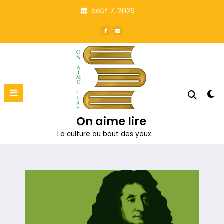
Aller
août 7, 2026
au
contenu
On aime lire
La culture au bout des yeux