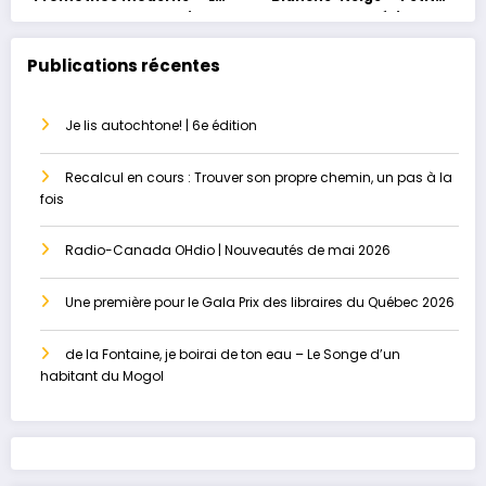
grossesse au masculin ou
conte, grand héritage
le paradis perdu
Publications récentes
Je lis autochtone! | 6e édition
Recalcul en cours : Trouver son propre chemin, un pas à la
fois
Radio-Canada OHdio | Nouveautés de mai 2026
Une première pour le Gala Prix des libraires du Québec 2026
de la Fontaine, je boirai de ton eau – Le Songe d’un
habitant du Mogol