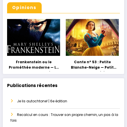
Opinions
Frankenstein ou le
Conte nº 53 : Petite
Prométhée moderne — La
Blanche-Neige — Petit
grossesse au masculin ou
conte, grand héritage
le paradis perdu
Publications récentes
Je lis autochtone! | 6e édition
Recalcul en cours : Trouver son propre chemin, un pas à la
fois