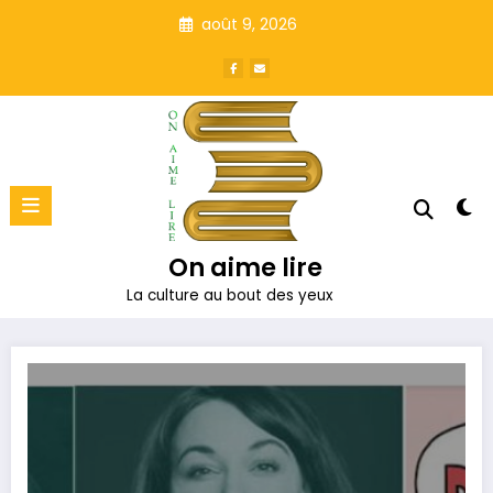
Aller
août 9, 2026
au
contenu
On aime lire
La culture au bout des yeux