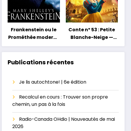
Frankenstein ou le
Conte nº 53 : Petite
Prométhée moderne
Blanche-Neige —
— La grossesse au
Petit conte, grand
masculin ou le
héritage
paradis perdu
Publications récentes
Je lis autochtone! | 6e édition
Recalcul en cours : Trouver son propre
chemin, un pas à la fois
Radio-Canada OHdio | Nouveautés de mai
2026