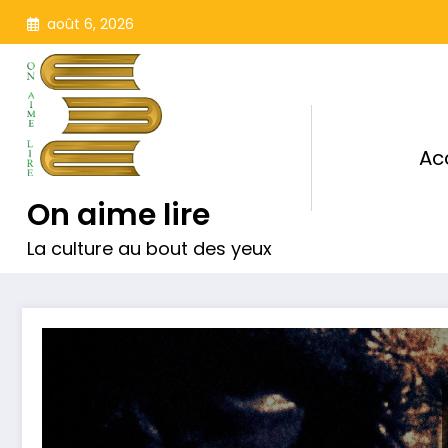
Aller
août 6, 2026
au
contenu
Ac
On aime lire
La culture au bout des yeux