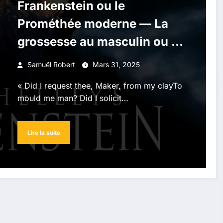
Frankenstein ou le
Prométhée moderne — La
grossesse au masculin ou le
paradis perdu
Samuël Robert
Mars 31, 2025
« Did I request thee, Maker, from my clayTo
mould me man? Did I solicit…
Lire la suite