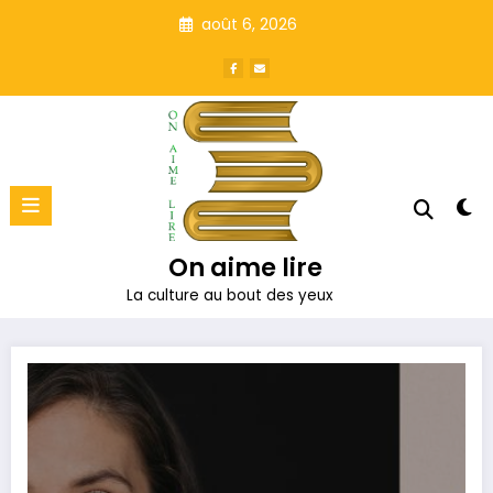
Aller
août 6, 2026
au
contenu
On aime lire
La culture au bout des yeux