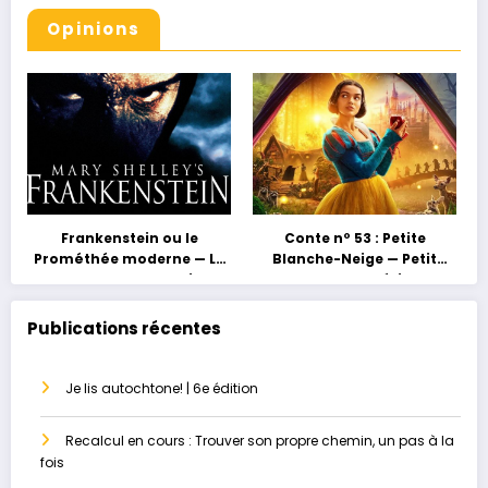
Opinions
Frankenstein ou le
Conte nº 53 : Petite
Prométhée moderne — La
Blanche-Neige — Petit
grossesse au masculin ou
conte, grand héritage
le paradis perdu
Publications récentes
Je lis autochtone! | 6e édition
Recalcul en cours : Trouver son propre chemin, un pas à la
fois