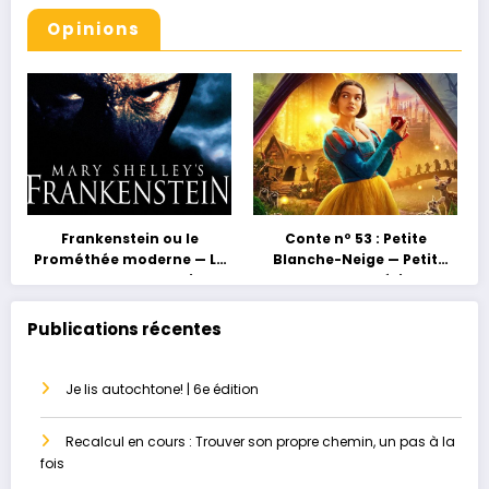
Opinions
Frankenstein ou le
Conte nº 53 : Petite
Prométhée moderne — La
Blanche-Neige — Petit
grossesse au masculin ou
conte, grand héritage
le paradis perdu
Publications récentes
Je lis autochtone! | 6e édition
Recalcul en cours : Trouver son propre chemin, un pas à la
fois