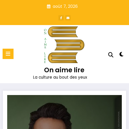
Aller
août 7, 2026
au
contenu
On aime lire
La culture au bout des yeux