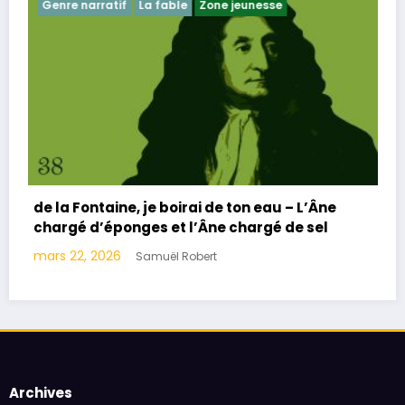
Zone jeunesse
Genre narratif
La ​fable
Zon
rai de ton eau – L’Âne
de la Fontaine, je boirai d
l’Âne chargé de sel
Monseigneur le duc de B
mars 8, 2026
obert
Samuël Robert
Archives