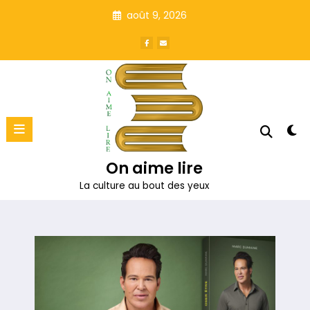
Aller
août 9, 2026
au
contenu
On aime lire
La culture au bout des yeux