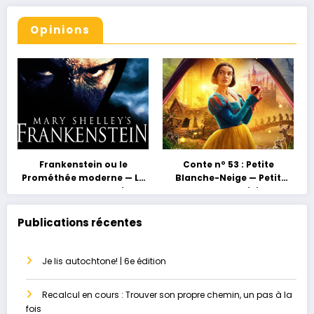
Opinions
Frankenstein ou le
Conte nº 53 : Petite
Prométhée moderne — La
Blanche-Neige — Petit
grossesse au masculin ou
conte, grand héritage
le paradis perdu
Publications récentes
Je lis autochtone! | 6e édition
Recalcul en cours : Trouver son propre chemin, un pas à la
fois