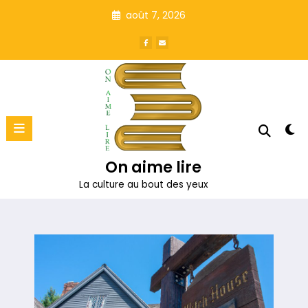
Aller
août 7, 2026
au
contenu
On aime lire
La culture au bout des yeux