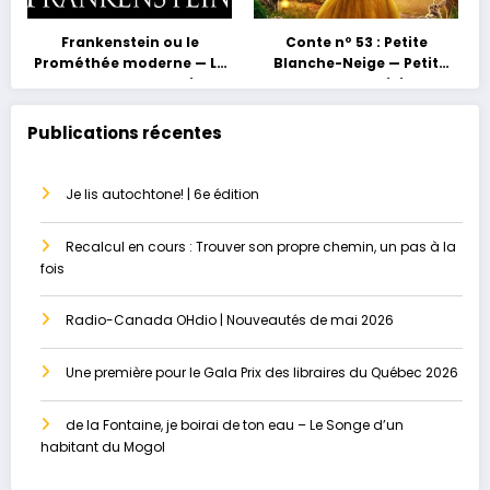
Frankenstein ou le
Conte nº 53 : Petite
Prométhée moderne — La
Blanche-Neige — Petit
grossesse au masculin ou
conte, grand héritage
le paradis perdu
Publications récentes
Je lis autochtone! | 6e édition
Recalcul en cours : Trouver son propre chemin, un pas à la
fois
Radio-Canada OHdio | Nouveautés de mai 2026
Une première pour le Gala Prix des libraires du Québec 2026
de la Fontaine, je boirai de ton eau – Le Songe d’un
habitant du Mogol