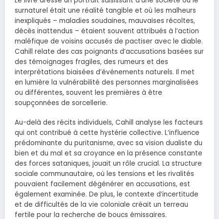
Le livre dresse un portrait saisissant d’une société où le
surnaturel était une réalité tangible et où les malheurs
inexpliqués – maladies soudaines, mauvaises récoltes,
décès inattendus – étaient souvent attribués à l’action
maléfique de voisins accusés de pactiser avec le diable.
Cahill relate des cas poignants d’accusations basées sur
des témoignages fragiles, des rumeurs et des
interprétations biaisées d’événements naturels. Il met
en lumière la vulnérabilité des personnes marginalisées
ou différentes, souvent les premières à être
soupçonnées de sorcellerie.
Au-delà des récits individuels, Cahill analyse les facteurs
qui ont contribué à cette hystérie collective. L’influence
prédominante du puritanisme, avec sa vision dualiste du
bien et du mal et sa croyance en la présence constante
des forces sataniques, jouait un rôle crucial. La structure
sociale communautaire, où les tensions et les rivalités
pouvaient facilement dégénérer en accusations, est
également examinée. De plus, le contexte d’incertitude
et de difficultés de la vie coloniale créait un terreau
fertile pour la recherche de boucs émissaires.