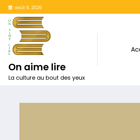
Aller
août 6, 2026
au
contenu
Ac
On aime lire
La culture au bout des yeux