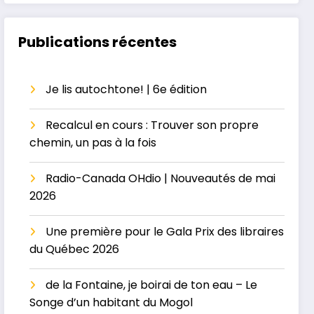
— La grossesse au
Petit conte, grand
masculin ou le
héritage
paradis perdu
Publications récentes
Je lis autochtone! | 6e édition
Recalcul en cours : Trouver son propre
chemin, un pas à la fois
Radio-Canada OHdio | Nouveautés de mai
2026
Une première pour le Gala Prix des libraires
du Québec 2026
de la Fontaine, je boirai de ton eau – Le
Songe d’un habitant du Mogol